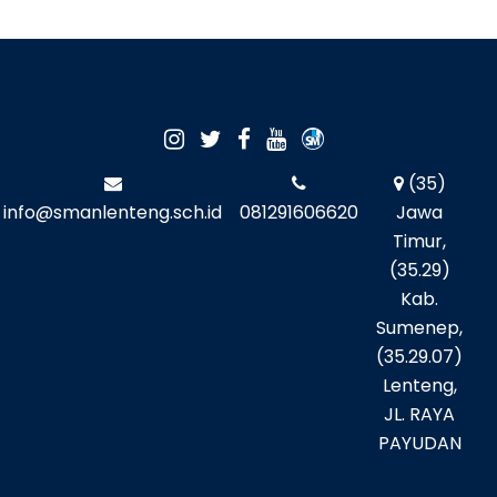
(35)
info@smanlenteng.sch.id
081291606620
Jawa
Timur,
(35.29)
Kab.
Sumenep,
(35.29.07)
Lenteng,
JL. RAYA
PAYUDAN