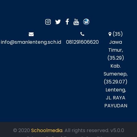
(35)
info@smanlenteng.sch.id
081291606620
Jawa
Timur,
(35.29)
Kab.
Sumenep,
(35.29.07)
Lenteng,
JL. RAYA
PAYUDAN
© 2020
Schoolmedia
. All rights reserved. v5.0.0